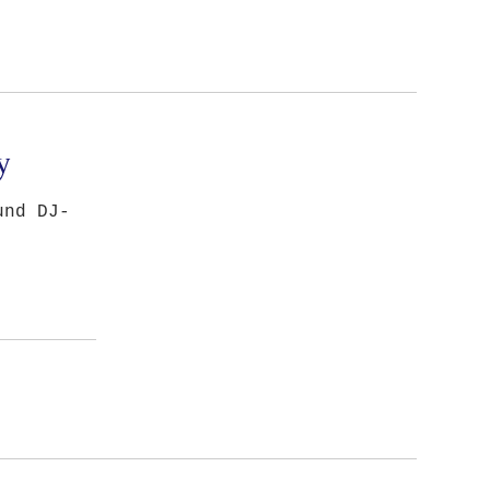
y
und DJ-